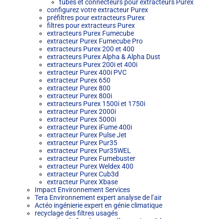
tubes et connecteurs pour extracteurs Purex
configurez votre extracteur Purex
préfiltres pour extracteurs Purex
filtres pour extracteurs Purex
extracteurs Purex Fumecube
extracteur Purex Fumecube Pro
extracteurs Purex 200 et 400
extracteurs Purex Alpha & Alpha Dust
extracteurs Purex 200i et 400i
extracteur Purex 400i PVC
extracteur Purex 650
extracteur Purex 800
extracteur Purex 800i
extracteurs Purex 1500i et 1750i
extracteur Purex 2000i
extracteur Purex 5000i
extracteur Purex iFume 400i
extracteur Purex Pulse Jet
extracteur Purex Pur35
extracteur Purex Pur35WEL
extracteur Purex Fumebuster
extracteur Purex Weldex 400
extracteur Purex Cub3d
extracteur Purex Xbase
Impact Environnement Services
Tera Environnement expert analyse de l’air
Actéo ingénierie expert en génie climatique
recyclage des filtres usagés