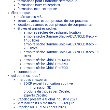
formations pour l’industrie électronique
formations inter-entreprises
formation intra-entreprise
électronique
maîtrise des MSL
vente balances et compteuses de composants
location balances et compteuses de composants
étuves et armoires sèches
armoires sèches de deshumidification
armoire sèche Gamme Ghibli-ADVANCED Iteco –
1400 litres
armoire sèche Gamme Ghibli-ADVANCED Iteco –
700 litres
armoire sèche Gamme Ghibli-ADVANCED Iteco 350
litres
armoire sèche Ghibli-Pro 1400L
armoire sèche Ghibli-Pro 350L
armoire sèche Ghibli-Pro 700L
connectique
qui sommes nous ?
marques et experts
3DXP expert fabrication additive
impression 3D
produits distribués par Cepelec
experts Cepelec
Cepelec présent à Global Industrie 2021
Matinale tests & mesures ESD 1er juin
Cepelec au SEPEM Angers 2023