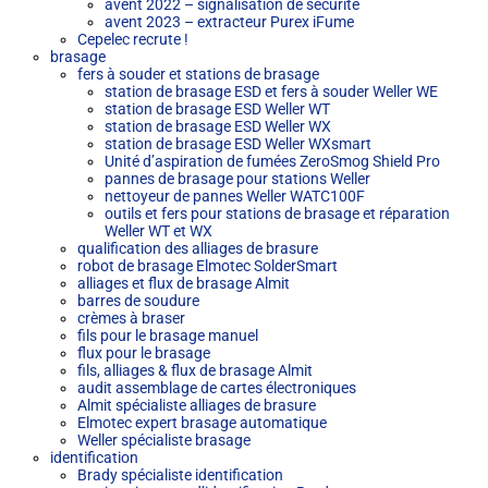
avent 2022 – signalisation de sécurité
avent 2023 – extracteur Purex iFume
Cepelec recrute !
brasage
fers à souder et stations de brasage
station de brasage ESD et fers à souder Weller WE
station de brasage ESD Weller WT
station de brasage ESD Weller WX
station de brasage ESD Weller WXsmart
Unité d’aspiration de fumées ZeroSmog Shield Pro
pannes de brasage pour stations Weller
nettoyeur de pannes Weller WATC100F
outils et fers pour stations de brasage et réparation
Weller WT et WX
qualification des alliages de brasure
robot de brasage Elmotec SolderSmart
alliages et flux de brasage Almit
barres de soudure
crèmes à braser
fils pour le brasage manuel
flux pour le brasage
fils, alliages & flux de brasage Almit
audit assemblage de cartes électroniques
Almit spécialiste alliages de brasure
Elmotec expert brasage automatique
Weller spécialiste brasage
identification
Brady spécialiste identification