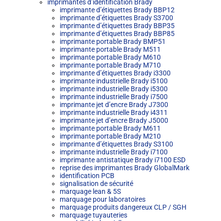
imprimantes d’identification Brady
imprimante d’étiquettes Brady BBP12
imprimante d’étiquettes Brady S3700
imprimante d’étiquettes Brady BBP35
imprimante d’étiquettes Brady BBP85
imprimante portable Brady BMP51
imprimante portable Brady M511
imprimante portable Brady M610
imprimante portable Brady M710
imprimante d’étiquettes Brady i3300
imprimante industrielle Brady i5100
imprimante industrielle Brady i5300
imprimante industrielle Brady i7500
imprimante jet d’encre Brady J7300
imprimante industrielle Brady i4311
imprimante jet d’encre Brady J5000
imprimante portable Brady M611
imprimante portable Brady M210
imprimante d’étiquettes Brady S3100
imprimante industrielle Brady i7100
imprimante antistatique Brady i7100 ESD
reprise des imprimantes Brady GlobalMark
identification PCB
signalisation de sécurité
marquage lean & 5S
marquage pour laboratoires
marquage produits dangereux CLP / SGH
marquage tuyauteries