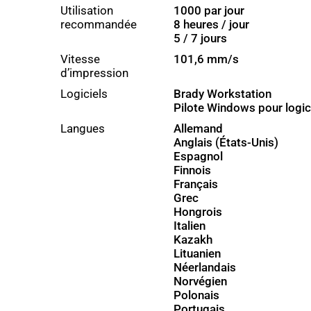
Utilisation
1000 par jour
recommandée
8 heures / jour
5 / 7 jours
Vitesse
101,6 mm/s
d’impression
Logiciels
Brady Workstation
Pilote Windows pour logici
Langues
Allemand
Anglais (États-Unis)
Espagnol
Finnois
Français
Grec
Hongrois
Italien
Kazakh
Lituanien
Néerlandais
Norvégien
Polonais
Portugais