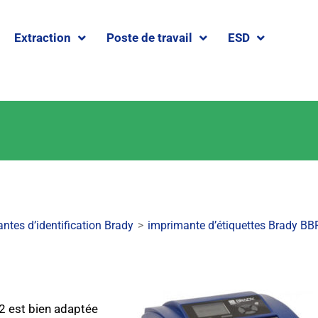
Extraction
Poste de travail
ESD
ntes d’identification Brady
>
imprimante d’étiquettes Brady B
2 est bien adaptée