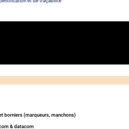
tification et de traçabilité
s et borniers (marqueurs, manchons)
lécom & datacom