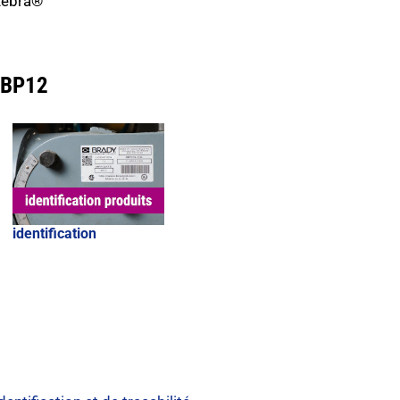
Zebra®
 BBP12
identification