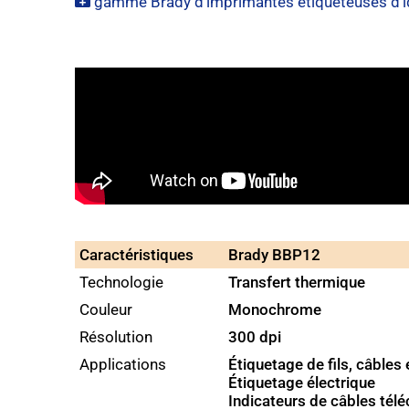
gamme Brady d’imprimantes étiqueteuses d’iden
Caractéristiques
Brady BBP12
Technologie
Transfert thermique
Couleur
Monochrome
Résolution
300 dpi
Applications
Étiquetage de fils, câble
Étiquetage électrique
Indicateurs de câbles té