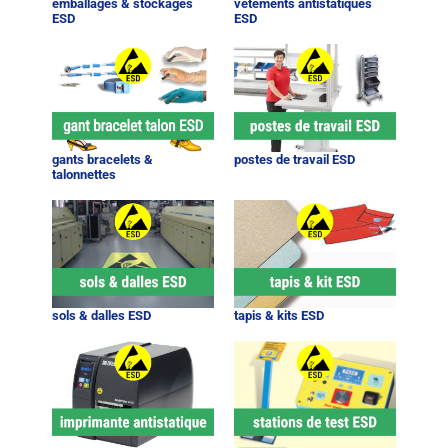
emballages & stockages
vêtements antistatiques
ESD
ESD
gants bracelets &
postes de travail ESD
talonnettes
sols & dalles ESD
tapis & kits ESD