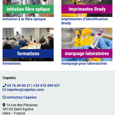
Initiation à la fibre optique
imprimantes d’identification
Brady
formations
marquage pour laboratoires
Cepelec
04 76 49 00 37
|
+33 476 490 037
cepelec@cepelec.com
contactez Cepelec
14 rue des Platanes
38120 Saint Egrève
Isère – France