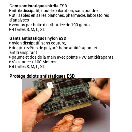
Gants antistatiques nitrile ESD
nitrile dissipatif, double chloration, sans poudre
utilisables en salles blanches, pharmacie, laboratoires
d’analyses
vendus par boite distributrice de 100 gants
4 tailles S, M, L, XL
Gants antistatiques nylon ESD
nylon dissipatif, sans couture,
doigts revêtus de polyuréthane antidérapant et
antitranspirant
paume et dos de la main avec points PVC antidérapants
résistance < 100 Mohms
4 tailles S, M, L, XL
Protège doigts
antistatiques ESD