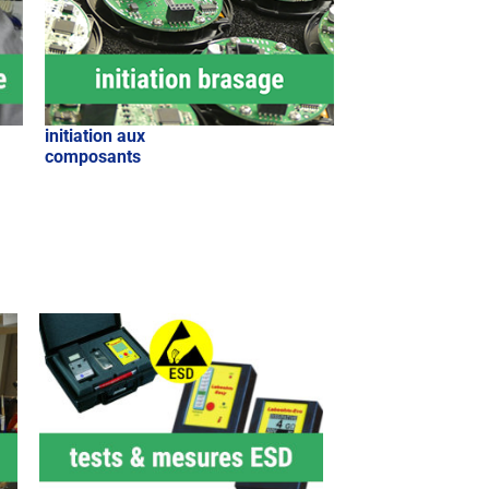
initiation aux
composants