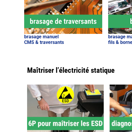
brasage manuel
brasage m
CMS & traversants
fils & born
Maîtriser l’électricité statique