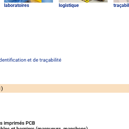
laboratoires
logistique
traçabil
tification et de traçabilité
1)
its imprimés PCB
câbles et borniers (marqueurs, manchons)