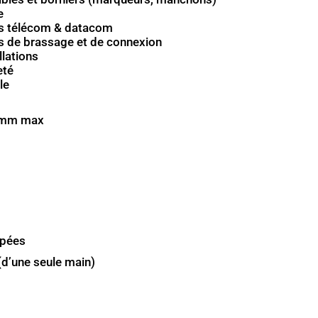
e
es télécom & datacom
es de brassage et de connexion
llations
eté
le
8 mm max
upées
(d’une seule main)