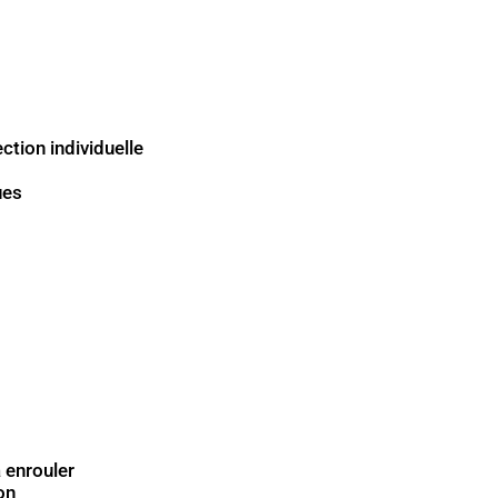
tion individuelle
ues
à enrouler
on