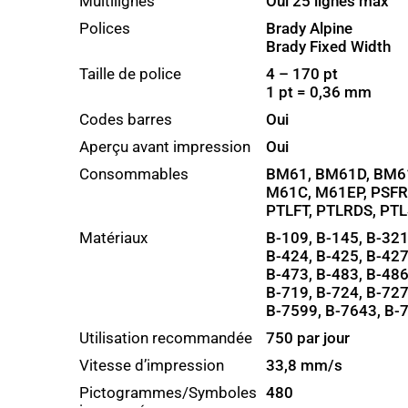
Multilignes
Oui 25 lignes max
Polices
Brady Alpine
Brady Fixed Width
Taille de police
4 – 170 pt
1 pt = 0,36 mm
Codes barres
Oui
Aperçu avant impression
Oui
Consommables
BM61, BM61D, BM61
M61C, M61EP, PSFR,
PTLFT, PTLRDS, PTL
Matériaux
B-109, B-145, B-321
B-424, B-425, B-427
B-473, B-483, B-486
B-719, B-724, B-727
B-7599, B-7643, B-
Utilisation recommandée
750 par jour
Vitesse d’impression
33,8 mm/s
Pictogrammes/Symboles
480