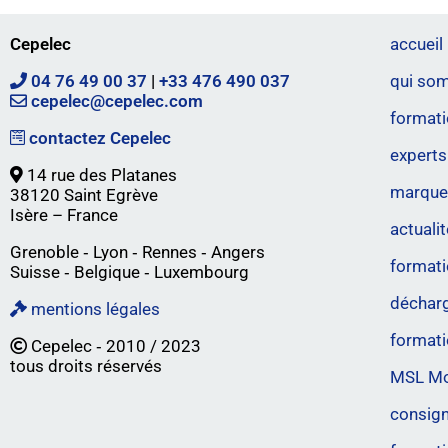
Cepelec
accueil
04 76 49 00 37
|
+33 476 490 037
qui so
cepelec@cepelec.com
formati
contactez Cepelec
experts
14 rue des Platanes
marques
38120 Saint Egrève
Isère – France
actuali
Grenoble ‐ Lyon ‐ Rennes ‐ Angers
format
Suisse ‐ Belgique ‐ Luxembourg
décharg
mentions légales
formati
Cepelec ‐ 2010 / 2023
tous droits réservés
MSL Moi
consig