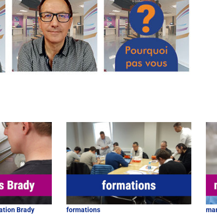
ation Brady
formations
mar