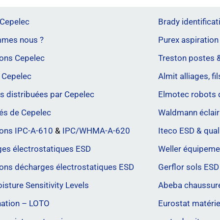
 Cepelec
Brady identificati
mmes nous ?
Purex aspiration
ons Cepelec
Treston postes &
 Cepelec
Almit alliages, fi
 distribuées par Cepelec
Elmotec robots 
tés de Cepelec
Waldmann éclaira
ions IPC-A-610
&
IPC/WHMA-A-620
Iteco ESD & qual
es électrostatiques ESD
Weller équipeme
ons décharges électrostatiques ESD
Gerflor sols ESD
sture Sensitivity Levels
Abeba chaussure
nation – LOTO
Eurostat matérie