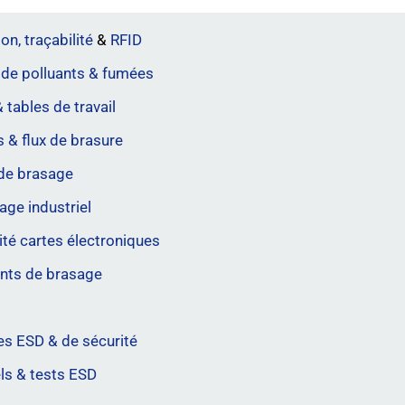
on, traçabilité
&
RFID
 de polluants & fumées
 tables de travail
ls & flux de brasure
de brasage
ge industriel
ité cartes électroniques
nts de brasage
s ESD & de sécurité
ls & tests ESD