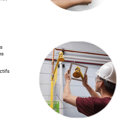
es
ns
ctifs