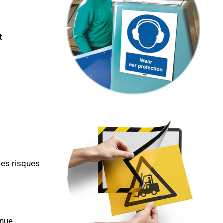
t
des risques
inue