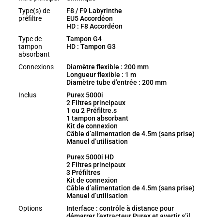
Type(s) de
F8 / F9 Labyrinthe
préfiltre
EU5 Accordéon
HD : F8 Accordéon
Type de
Tampon G4
tampon
HD : Tampon G3
absorbant
Connexions
Diamètre flexible : 200 mm
Longueur flexible : 1 m
Diamètre tube d’entrée : 200 mm
Inclus
Purex 5000i
2 Filtres principaux
1 ou 2 Préfiltre.s
1 tampon absorbant
Kit de connexion
Câble d’alimentation de 4.5m (sans prise)
Manuel d’utilisation
Purex 5000i HD
2 Filtres principaux
3 Préfiltres
Kit de connexion
Câble d’alimentation de 4.5m (sans prise)
Manuel d’utilisation
Options
Interface : contrôle à distance pour
démarrer l’extracteur Purex et avertir s’il