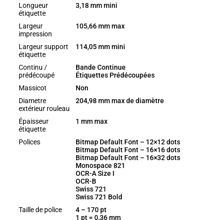
Longueur
3,18 mm mini
étiquette
Largeur
105,66 mm max
impression
Largeur support
114,05 mm mini
étiquette
Continu /
Bande Continue
prédécoupé
Étiquettes Prédécoupées
Massicot
Non
Diametre
204,98 mm max de diamètre
extérieur rouleau
Épaisseur
1 mm max
étiquette
Polices
Bitmap Default Font – 12×12 dots
Bitmap Default Font – 16×16 dots
Bitmap Default Font – 16×32 dots
Monospace 821
OCR-A Size I
OCR-B
Swiss 721
Swiss 721 Bold
Taille de police
4 – 170 pt
1 pt = 0,36 mm