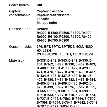
Codes barres
Oui
Capteur
Capteur d’espace
consommable
Capteur réfléchissant
Encoche
Marque noire
Gamme ruban
Heatex,
R4300, R4400, R4500, R4700, R4900,
R6000, R6100, R6200, R6300, R6400,
R6600, R6700, R6800
Consommables
3PS, BPT, BPTC, BPTRDS, HCM, HSNX,
HX, LSZH,
PS, PSHT, PSL, TB, THT, TIL, XTHT, ZH
Matériaux
B-338, B-342, B-345, B-348, B-350, B-
351, B-362, B-388, B-390, B-402, B-403,
B-408, B-413, B-417, B-422, B-423, B-
424, B-425, B-427, B-428, B-430, B-432,
B-434, B-435, B-437, B-438, B-461, B-
472, B-480, B-481, B-482, B-483, B-484,
B-486, B-488, B-489, B-490, B-492, B-
498, B-499, B-509, B-526, B-549, B-551,
B-565, B-569, B-581, B-584, B-593, B-
595, B-634, B-717, B-718, B-719, B-724,
B-727, B-7425, B-7563, B-7569, B-7597,
B-7598, B-7599, B-7641, B-7642, B-7643,
B-787, B-8423, B-854, B-855