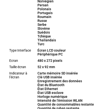
Norvégien
Persan
Polonais
Portugais
Roumain
Russe
Serbe
Slovène
Suédois
Tchèque
Thaïlandais
Turc
Type Interface
Écran LCD couleur
Périphérique PC
Ecran
480 x 272 pixels
Taille écran
52 x 92 mm
Indicateur à
Carte mémoire SD insérée
l’écran
Clé USB insérée
Enregistrement des données
État du Bluetooth
État Ethernet
État USB esclave
Horloge numérique
Intensité de l’émission WLAN
Quantité de consommables restante
Quantité de ruban restante