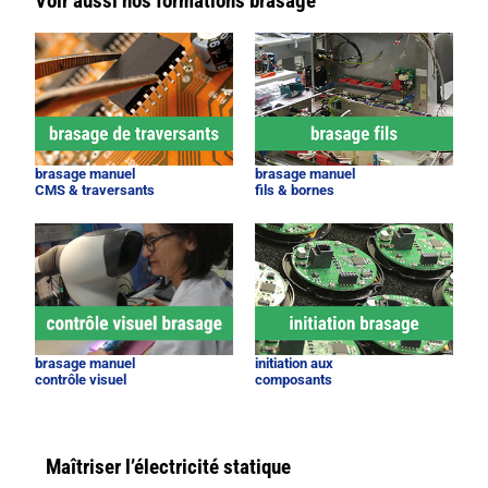
Voir aussi nos formations brasage
brasage manuel
brasage manuel
CMS & traversants
fils & bornes
brasage manuel
initiation aux
contrôle visuel
composants
Maîtriser l’électricité statique