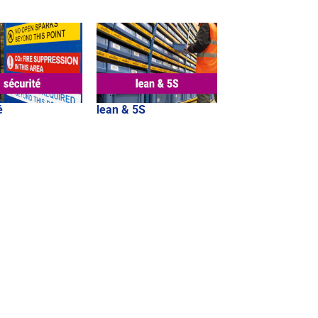
é
lean & 5S