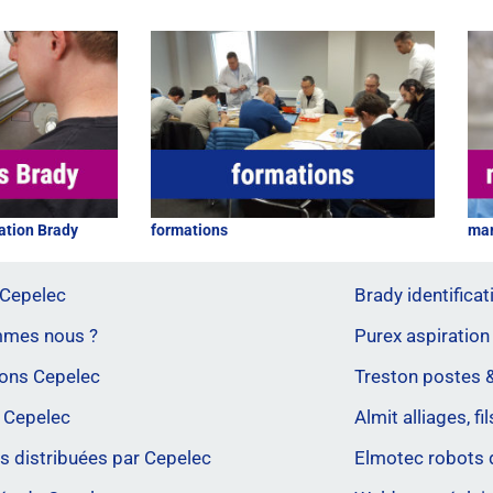
ation Brady
formations
mar
 Cepelec
Brady identificati
mmes nous ?
Purex aspiration
ons Cepelec
Treston postes &
 Cepelec
Almit alliages, fi
 distribuées par Cepelec
Elmotec robots 