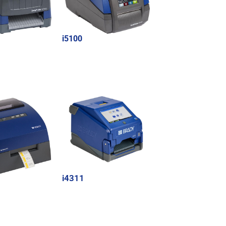
i5100
i4311