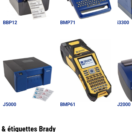
BBP12
BMP71
i3300
J5000
BMP61
J2000
 & étiquettes Brady