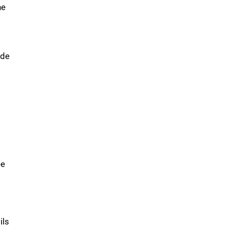
ne
nde
ée
ils