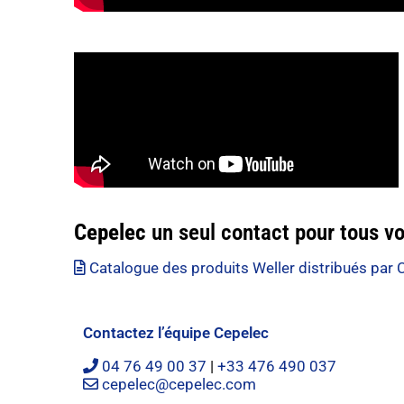
Cepelec
un seul contact pour tous v
Catalogue des produits Weller distribués par 
Contactez l’équipe Cepelec
04 76 49 00 37
|
+33 476 490 037
cepelec@cepelec.com