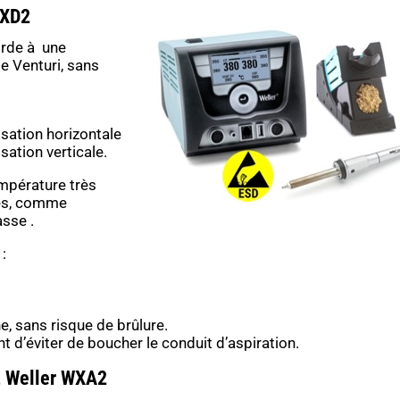
WXD2
orde à une
e Venturi, sans
sation horizontale
ation verticale.
mpérature très
les, comme
sse .
:
, sans risque de brûlure.
 d’éviter de boucher le conduit d’aspiration.
d, Weller WXA2