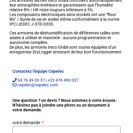
Les armoires sèches Iteco Ghibli contrôlent automatiquement
leur atmosphère intérieure et garantissent que l’humidité
relative RH / HR reste toujours inférieure à 5%.
Les composants électroniques ainsi stockés ont une “floor
life” / durée de vie en atelier infinie conformément à la norme
IPC/JEDEC J-STD-033D.
Ces armoires de déshumidification de différentes tailles sont
aisées à utiliser et maintenir : aucune programmation et
autonomie complète.
De plus, les armoires Iteco Ghibli sont toutes équipées d’un
enregistreur DryLogger attestant de leur bon fonctionnement.
Contactez l’équipe Cepelec
04 76 49 00 37
|
+33 476 490 037
cepelec@cepelec.com
Une question ? un devis ? Nous sommes à votre écoute.
N’hésitez pas à joindre une photo ou un document à
votre demande.
votre demande