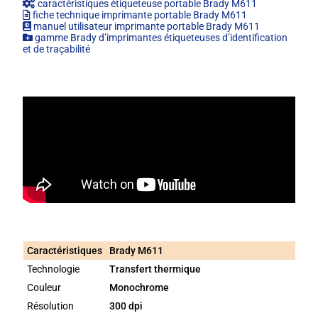
caractéristiques étiqueteuse portable Brady M611
fiche technique imprimante portable Brady M611
manuel utilisateur imprimante portable Brady M611
gamme Brady d’imprimantes étiqueteuses d’identification
et de traçabilité
Caractéristiques
Brady M611
Technologie
Transfert thermique
Couleur
Monochrome
Résolution
300 dpi