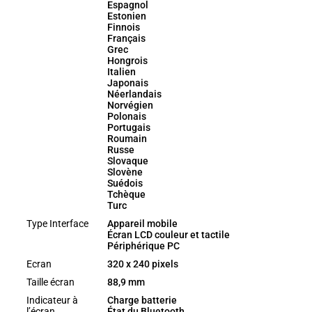
Espagnol
Estonien
Finnois
Français
Grec
Hongrois
Italien
Japonais
Néerlandais
Norvégien
Polonais
Portugais
Roumain
Russe
Slovaque
Slovène
Suédois
Tchèque
Turc
Type Interface
Appareil mobile
Écran LCD couleur et tactile
Périphérique PC
Ecran
320 x 240 pixels
Taille écran
88,9 mm
Indicateur à
Charge batterie
l’écran
État du Bluetooth