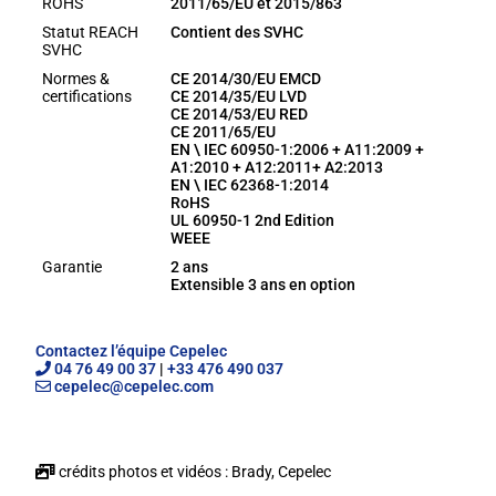
ROHS
2011/65/EU et 2015/863
Statut REACH
Contient des SVHC
SVHC
Normes &
CE 2014/30/EU EMCD
certifications
CE 2014/35/EU LVD
CE 2014/53/EU RED
CE 2011/65/EU
EN \ IEC 60950-1:2006 + A11:2009 +
A1:2010 + A12:2011+ A2:2013
EN \ IEC 62368-1:2014
RoHS
UL 60950-1 2nd Edition
WEEE
Garantie
2 ans
Extensible 3 ans en option
Contactez l’équipe Cepelec
04 76 49 00 37
|
+33 476 490 037
cepelec@cepelec.com
crédits photos et vidéos : Brady, Cepelec