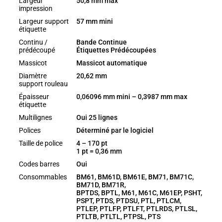
Largeur
50,8 mm max
impression
Largeur support
57 mm mini
étiquette
Continu /
Bande Continue
prédécoupé
Étiquettes Prédécoupées
Massicot
Massicot automatique
Diamètre
20,62 mm
support rouleau
Épaisseur
0,06096 mm mini – 0,3987 mm max
étiquette
Multilignes
Oui 25 lignes
Polices
Déterminé par le logiciel
Taille de police
4 – 170 pt
1 pt = 0,36 mm
Codes barres
Oui
Consommables
BM61, BM61D, BM61E, BM71, BM71C,
BM71D, BM71R,
BPTDS, BPTL, M61, M61C, M61EP, PSHT,
PSPT, PTDS, PTDSU, PTL, PTLCM,
PTLEP, PTLFP, PTLFT, PTLRDS, PTLSL,
PTLTB, PTLTL, PTPSL, PTS