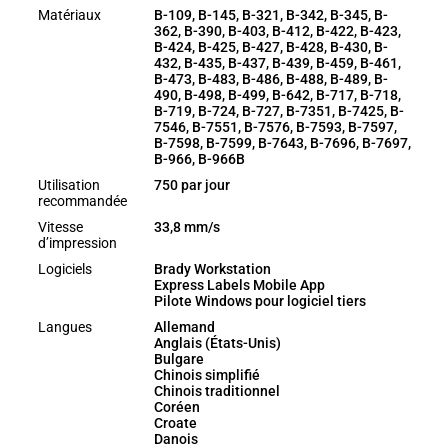
Matériaux
B-109, B-145, B-321, B-342, B-345, B-
362, B-390, B-403, B-412, B-422, B-423,
B-424, B-425, B-427, B-428, B-430, B-
432, B-435, B-437, B-439, B-459, B-461,
B-473, B-483, B-486, B-488, B-489, B-
490, B-498, B-499, B-642, B-717, B-718,
B-719, B-724, B-727, B-7351, B-7425, B-
7546, B-7551, B-7576, B-7593, B-7597,
B-7598, B-7599, B-7643, B-7696, B-7697,
B-966, B-966B
Utilisation
750 par jour
recommandée
Vitesse
33,8 mm/s
d’impression
Logiciels
Brady Workstation
Express Labels Mobile App
Pilote Windows pour logiciel tiers
Langues
Allemand
Anglais (États-Unis)
Bulgare
Chinois simplifié
Chinois traditionnel
Coréen
Croate
Danois