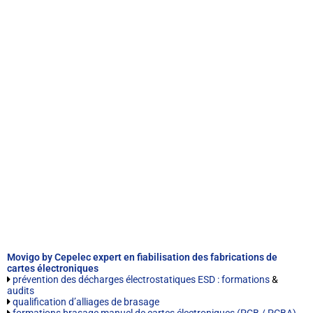
Movigo by Cepelec expert en fiabilisation des fabrications de
cartes électroniques
prévention des décharges électrostatiques ESD : formations
&
audits
qualification d’alliages de brasage
formations brasage manuel de cartes électroniques (PCB / PCBA)