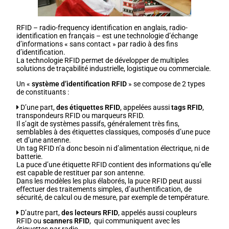
RFID – radio-frequency identification en anglais, radio-
identification en français – est une technologie d’échange
d’informations « sans contact » par radio à des fins
d’identification.
La technologie RFID permet de développer de multiples
solutions de traçabilité industrielle, logistique ou commerciale.
Un «
système d’identification RFID
» se compose de 2 types
de constituants :
D’une part,
des étiquettes RFID
, appelées aussi
tags RFID
,
transpondeurs RFID ou marqueurs RFID.
Il s’agit de systèmes passifs, généralement très fins,
semblables à des étiquettes classiques, composés d’une puce
et d’une antenne.
Un tag RFID n’a donc besoin ni d’alimentation électrique, ni de
batterie.
La puce d’une étiquette RFID contient des informations qu’elle
est capable de restituer par son antenne.
Dans les modèles les plus élaborés, la puce RFID peut aussi
effectuer des traitements simples, d’authentification, de
sécurité, de calcul ou de mesure, par exemple de température.
D’autre part,
des lecteurs RFID
, appelés aussi coupleurs
RFID ou
scanners RFID
, qui communiquent avec les
étiquettes par radio.