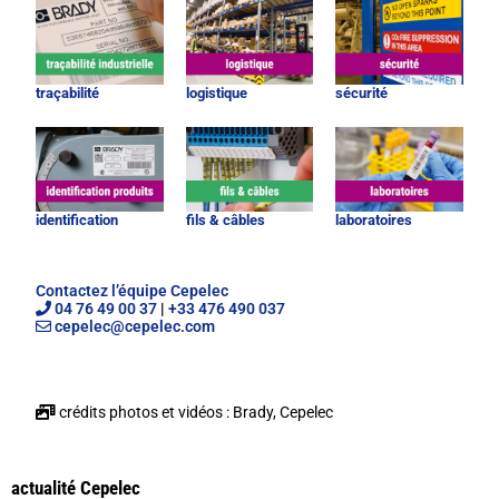
traçabilité
logistique
sécurité
identification
fils & câbles
laboratoires
Contactez l’équipe Cepelec
04 76 49 00 37
|
+33 476 490 037
cepelec@cepelec.com
crédits photos et vidéos : Brady, Cepelec
actualité Cepelec