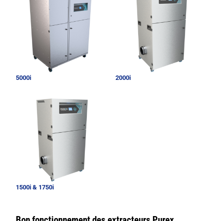
5000i
2000i
1500i & 1750i
Bon fonctionnement des extracteurs Purex