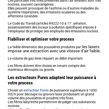
Ces particules très fines présentes dans l’air ambiant sont très
nocives, souvent cancérigènes.
Elles peuvent provoquer de l’asthme ou d’autres maladies du
système respiratoire, des irritations oculaires ou des
affections cutanées.
Le Code du Travail (articles R4222-10 à 17 : aération,
assainissement des locaux à pollution spécifique) impose à
l’employeur de protéger ses employés des émissions nocives.
Fiabiliser et optimiser votre process
les lasers
La faible dimension des poussières produites par
impose une extraction avec une vitesse d’air faible.
Le volume de gaz émis requiert un débit important.
Les filtres doivent être choisis en tenant compte des
matériaux découpés ou gravés.
Les extracteurs Purex adaptent leur puissance à
votre process
Choisir un
extracteur Purex
de puissance supérieure à 1000
m3/h pour découpe ou gravure laser produisant un grand
volume des poussières et poudres très fines.
Les filtres labyrinthe permettront de piéger ces substances
nocives.