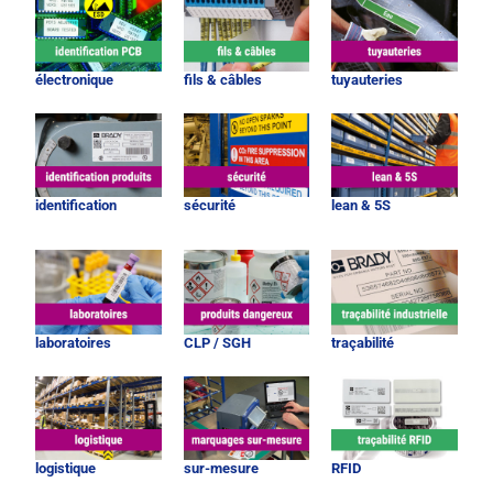
électronique
fils & câbles
tuyauteries
identification
sécurité
lean & 5S
laboratoires
CLP / SGH
traçabilité
logistique
sur-mesure
RFID