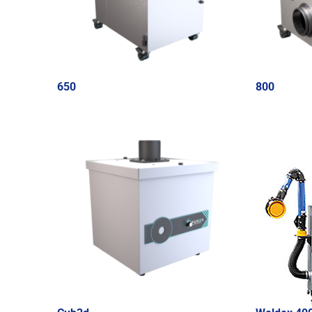
650
800