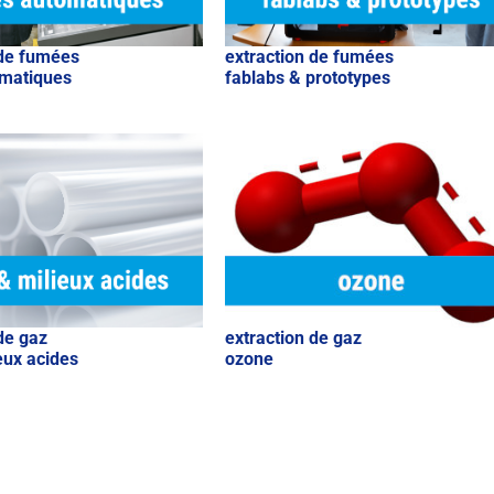
 de fumées
extraction de fumées
omatiques
fablabs & prototypes
de gaz
extraction de gaz
eux acides
ozone