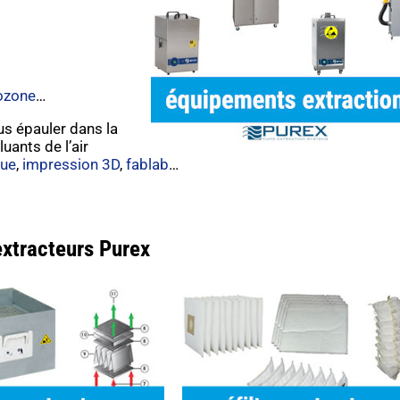
’ozone
…
us épauler dans la
luants de l’air
ue
,
impression 3D
,
fablab
…
extracteurs Purex