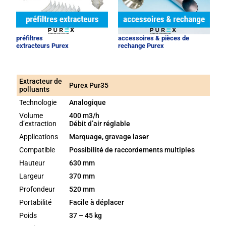
préfiltres
accessoires & pièces de
extracteurs Purex
rechange Purex
Extracteur de
Purex Pur35
polluants
Technologie
Analogique
Volume
400 m3/h
d’extraction
Débit d’air réglable
Applications
Marquage, gravage laser
Compatible
Possibilité de raccordements multiples
Hauteur
630 mm
Largeur
370 mm
Profondeur
520 mm
Portabilité
Facile à déplacer
Poids
37 – 45 kg