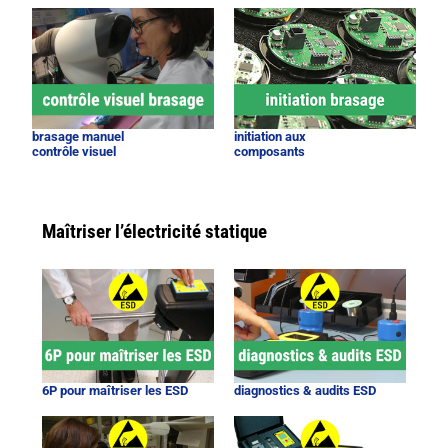
brasage manuel
initiation aux
contrôle visuel
composants
Maîtriser l’électricité statique
6P pour maîtriser les ESD
diagnostics & audits ESD