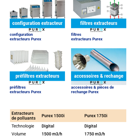
configuration
filtres
extracteurs Purex
extracteurs Purex
préfiltres
accessoires & pièces de
extracteurs Purex
rechange Purex
Extracteurs
Purex 1500i
Purex 1750i
de polluants
Technologie
Digital
Digital
Volume
1500 m3/h
1750 m3/h