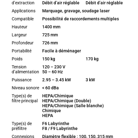
d’extraction
Débit d’air réglable
Débit d’air réglable
Applications
Marquage, gravage, soudage laser
Compatible
Possibilité de raccordements multiples
Hauteur
1400 mm
Largeur
725 mm
Profondeur
726 mm
Portabilité
Facile à déménager
Poids
150 kg
170 kg
Tension
120 – 230 V
d’alimentation
50 – 60 Hz
Puissance
2.95 – 3.45 kW
3 kW
Niveau sonore
< 60 dBa
Type(s) de
HEPA/Chimique
filtre principal
HEPA/Chimique (Double)
HEPA/Chimique (Salle blanche)
Chimique
HEPA
Type(s) de
F6 Labyrinthe
préfiltre
F8 / F9 Labyrinthe
Connexions
Diamètre flexible : 100, 150, 315 mm