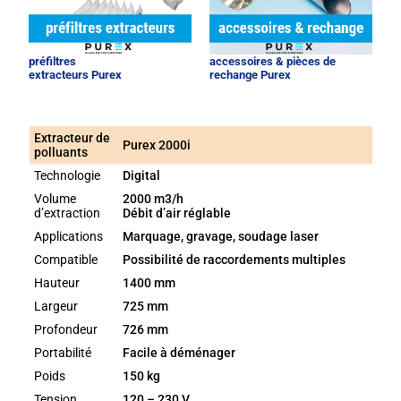
préfiltres
accessoires & pièces de
extracteurs Purex
rechange Purex
Extracteur de
Purex 2000i
polluants
Technologie
Digital
Volume
2000 m3/h
d’extraction
Débit d’air réglable
Applications
Marquage, gravage, soudage laser
Compatible
Possibilité de raccordements multiples
Hauteur
1400 mm
Largeur
725 mm
Profondeur
726 mm
Portabilité
Facile à déménager
Poids
150 kg
Tension
120 – 230 V